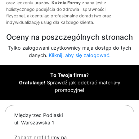
oraz leczeniu urazów.
Kuźnia Formy
znana jest z
holistycznego podejścia do zdrowia i sprawności
fizycznej, akcentując profesjonalne doradztwo oraz
indywidualizację usług dla każdego klienta.
Oceny na poszczególnych stronach
Tylko zalogowani użytkownicy maja dostęp do tych
danych.
Kliknij, aby się zalogować.
To Twoja firma
?
Gratulacje!
Sprawdź jak odebrać materiały
promocyjne!
Międzyrzec Podlaski
ul. Warszawska 1
Zobacz profil firmy na