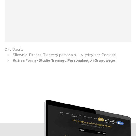
Orły Sportu
Siłownie, Fitness, Trenerzy personalni - Międzyrzec Podlaski
Kuźnia Formy-Studio Treningu Personalnego i Grupowego