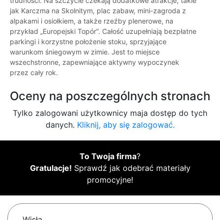
trudności. Na szczycie czekają dodatkowe atrakcje, takie
jak Karczma na Skolnitym, plac zabaw, mini-zagroda z
alpakami i osiołkiem, a także rzeźby plenerowe, na
przykład „Europejski Topór”. Całość uzupełniają bezpłatne
parkingi i korzystne położenie stoku, sprzyjające
warunkom śniegowym w zimie. Jest to miejsce
wszechstronne, zapewniające aktywny wypoczynek
przez cały rok.
Oceny na poszczególnych stronach
Tylko zalogowani użytkownicy maja dostęp do tych
danych.
Kliknij, aby się zalogować.
To Twoja firma
?
Gratulacje!
Sprawdź jak odebrać materiały
promocyjne!
Wisła