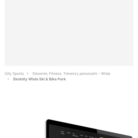
Orły Sportu
Siłownie, Fitness, Trenerzy personalni - Wisła
Skolnity Wisła Ski & Bike Park