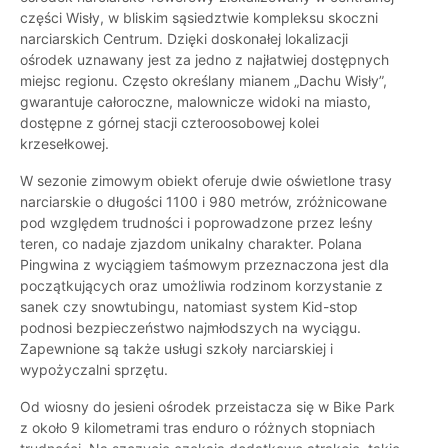
części Wisły, w bliskim sąsiedztwie kompleksu skoczni
narciarskich Centrum. Dzięki doskonałej lokalizacji
ośrodek uznawany jest za jedno z najłatwiej dostępnych
miejsc regionu. Często określany mianem „Dachu Wisły”,
gwarantuje całoroczne, malownicze widoki na miasto,
dostępne z górnej stacji czteroosobowej kolei
krzesełkowej.
W sezonie zimowym obiekt oferuje dwie oświetlone trasy
narciarskie o długości 1100 i 980 metrów, zróżnicowane
pod względem trudności i poprowadzone przez leśny
teren, co nadaje zjazdom unikalny charakter. Polana
Pingwina z wyciągiem taśmowym przeznaczona jest dla
początkujących oraz umożliwia rodzinom korzystanie z
sanek czy snowtubingu, natomiast system Kid-stop
podnosi bezpieczeństwo najmłodszych na wyciągu.
Zapewnione są także usługi szkoły narciarskiej i
wypożyczalni sprzętu.
Od wiosny do jesieni ośrodek przeistacza się w Bike Park
z około 9 kilometrami tras enduro o różnych stopniach