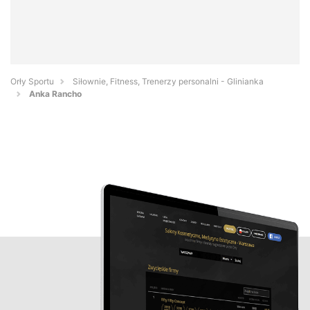
Orły Sportu
Siłownie, Fitness, Trenerzy personalni - Glinianka
Anka Rancho