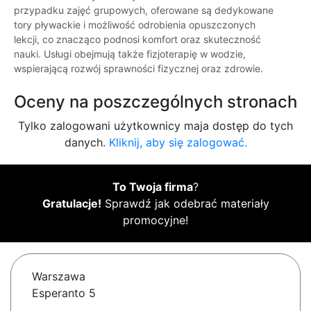
przypadku zajęć grupowych, oferowane są dedykowane
tory pływackie i możliwość odrobienia opuszczonych
lekcji, co znacząco podnosi komfort oraz skuteczność
nauki. Usługi obejmują także fizjoterapię w wodzie,
wspierającą rozwój sprawności fizycznej oraz zdrowie.
Oceny na poszczególnych stronach
Tylko zalogowani użytkownicy maja dostęp do tych
danych.
Kliknij, aby się zalogować.
To Twoja firma
?
Gratulacje!
Sprawdź jak odebrać materiały
promocyjne!
Warszawa
Esperanto 5