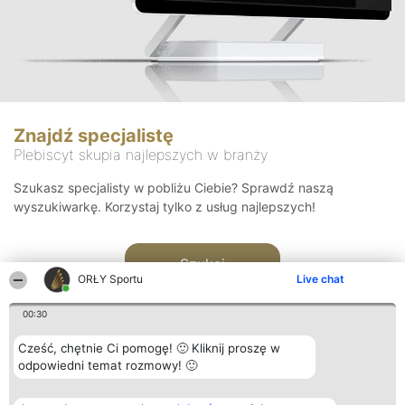
Znajdź specjalistę
Plebiscyt skupia najlepszych w branży
Szukasz specjalisty w pobliżu Ciebie? Sprawdź naszą
wyszukiwarkę. Korzystaj tylko z usług najlepszych!
Szukaj
ORŁY Sportu
Live chat
00:30
Cześć, chętnie Ci pomogę! 🙂 Kliknij proszę w
odpowiedni temat rozmowy! 🙂
Organizator plebiscytu
Plebiscyt
Kontakt