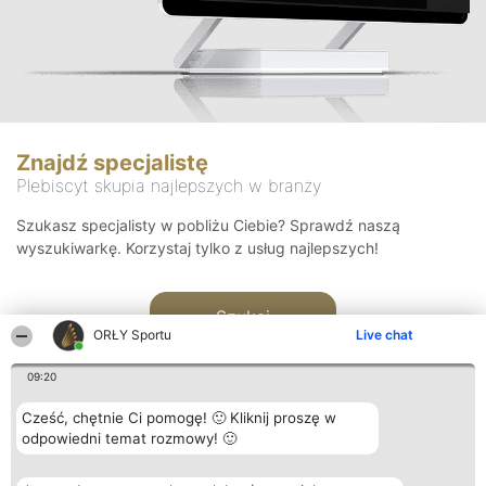
Znajdź specjalistę
Plebiscyt skupia najlepszych w branży
Szukasz specjalisty w pobliżu Ciebie? Sprawdź naszą
wyszukiwarkę. Korzystaj tylko z usług najlepszych!
Szukaj
ORŁY Sportu
Live chat
09:20
Cześć, chętnie Ci pomogę! 🙂 Kliknij proszę w
odpowiedni temat rozmowy! 🙂
Organizator plebiscytu
Plebiscyt
Kontakt