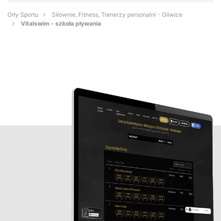
Orły Sportu
Siłownie, Fitness, Trenerzy personalni - Gliwice
Vitalswim - szkoła pływania