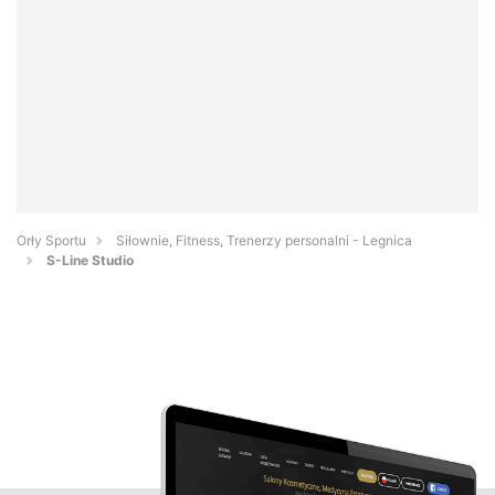
Orły Sportu
Siłownie, Fitness, Trenerzy personalni - Legnica
S-Line Studio