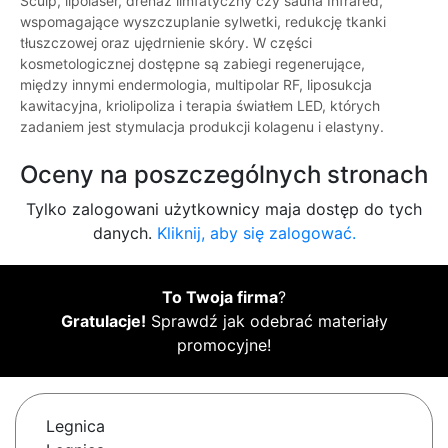
Sculp, lipolaser, drenaż limfatyczny czy sauna Infrared,
wspomagające wyszczuplanie sylwetki, redukcję tkanki
tłuszczowej oraz ujędrnienie skóry. W części
kosmetologicznej dostępne są zabiegi regenerujące,
między innymi endermologia, multipolar RF, liposukcja
kawitacyjna, kriolipoliza i terapia światłem LED, których
zadaniem jest stymulacja produkcji kolagenu i elastyny.
Oceny na poszczególnych stronach
Tylko zalogowani użytkownicy maja dostęp do tych
danych.
Kliknij, aby się zalogować.
To Twoja firma
?
Gratulacje!
Sprawdź jak odebrać materiały
promocyjne!
Legnica