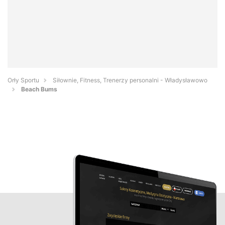
Orły Sportu
Siłownie, Fitness, Trenerzy personalni - Władysławowo
Beach Bums