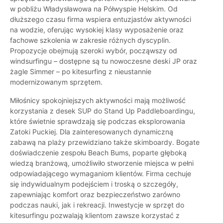
w pobliżu Władysławowa na Półwyspie Helskim. Od
dłuższego czasu firma wspiera entuzjastów aktywności
na wodzie, oferując wysokiej klasy wyposażenie oraz
fachowe szkolenia w zakresie różnych dyscyplin.
Propozycje obejmują szeroki wybór, począwszy od
windsurfingu – dostępne są tu nowoczesne deski JP oraz
żagle Simmer – po kitesurfing z nieustannie
modernizowanym sprzętem.
Miłośnicy spokojniejszych aktywności mają możliwość
korzystania z desek SUP do Stand Up Paddleboardingu,
które świetnie sprawdzają się podczas eksplorowania
Zatoki Puckiej. Dla zainteresowanych dynamiczną
zabawą na plaży przewidziano także skimboardy. Bogate
doświadczenie zespołu Beach Bums, poparte głęboką
wiedzą branżową, umożliwiło stworzenie miejsca w pełni
odpowiadającego wymaganiom klientów. Firma cechuje
się indywidualnym podejściem i troską o szczegóły,
zapewniając komfort oraz bezpieczeństwo zarówno
podczas nauki, jak i rekreacji. Inwestycje w sprzęt do
kitesurfingu pozwalają klientom zawsze korzystać z