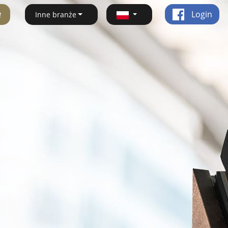
ę
Login
Inne branże