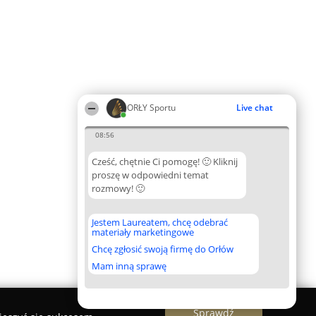
ORŁY Sportu
Live chat
08:56
Cześć, chętnie Ci pomogę! 🙂 Kliknij
proszę w odpowiedni temat
rozmowy! 🙂
Jestem Laureatem, chcę odebrać
materiały marketingowe
Chcę zgłosić swoją firmę do Orłów
Mam inną sprawę
Sprawdź