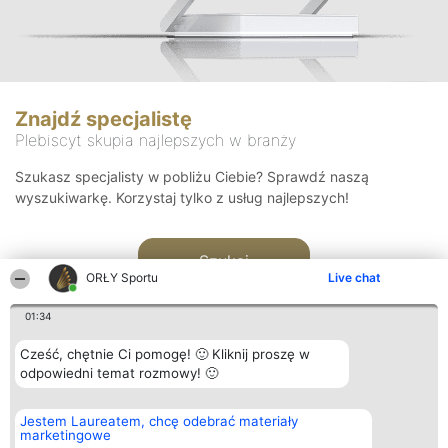
Znajdź specjalistę
Plebiscyt skupia najlepszych w branży
Szukasz specjalisty w pobliżu Ciebie? Sprawdź naszą
wyszukiwarkę. Korzystaj tylko z usług najlepszych!
Szukaj
ORŁY Sportu
Live chat
01:34
Cześć, chętnie Ci pomogę! 🙂 Kliknij proszę w
odpowiedni temat rozmowy! 🙂
Organizator plebiscytu
Plebiscyt
Kontakt
Jestem Laureatem, chcę odebrać materiały
Bright Side Solutions sp. z o.
Laureaci
Kontakt
marketingowe
o. sp. k.
Lista