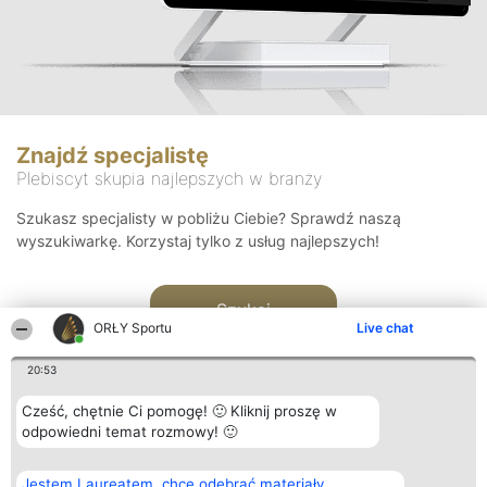
Znajdź specjalistę
Plebiscyt skupia najlepszych w branży
Szukasz specjalisty w pobliżu Ciebie? Sprawdź naszą
wyszukiwarkę. Korzystaj tylko z usług najlepszych!
Szukaj
ORŁY Sportu
Live chat
20:53
Cześć, chętnie Ci pomogę! 🙂 Kliknij proszę w
odpowiedni temat rozmowy! 🙂
Organizator plebiscytu
Plebiscyt
Kontakt
Jestem Laureatem, chcę odebrać materiały
Bright Side Solutions sp. z o.
Laureaci
Kontakt