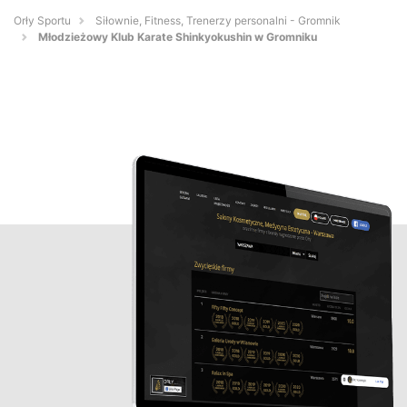
Orły Sportu
Siłownie, Fitness, Trenerzy personalni - Gromnik
Młodzieżowy Klub Karate Shinkyokushin w Gromniku