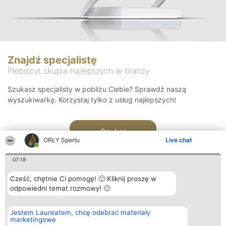
Znajdź specjalistę
Plebiscyt skupia najlepszych w branży
Szukasz specjalisty w pobliżu Ciebie? Sprawdź naszą
wyszukiwarkę. Korzystaj tylko z usług najlepszych!
Szukaj
ORŁY Sportu
Live chat
07:18
Cześć, chętnie Ci pomogę! 🙂 Kliknij proszę w
odpowiedni temat rozmowy! 🙂
Organizator plebiscytu
Plebiscyt
Kontakt
Jestem Laureatem, chcę odebrać materiały
Bright Side Solutions sp. z o.
Laureaci
Kontakt
marketingowe
o. sp. k.
Lista