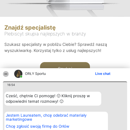
Znajdź specjalistę
Plebiscyt skupia najlepszych w branży
Szukasz specjalisty w pobliżu Ciebie? Sprawdź naszą
wyszukiwarkę. Korzystaj tylko z usług najlepszych!
Szukaj
ORŁY Sportu
Live chat
16:54
Cześć, chętnie Ci pomogę! 🙂 Kliknij proszę w
odpowiedni temat rozmowy! 🙂
Organizator plebiscytu
Plebiscyt
Kontakt
Jestem Laureatem, chcę odebrać materiały
Bright Side Solutions sp. z o.
Laureaci
Kontakt
marketingowe
o. sp. k.
Lista
ul. Ruska 22
wszystkich
Chcę zgłosić swoją firmę do Orłów
Wrocław 50-079
Laureatów