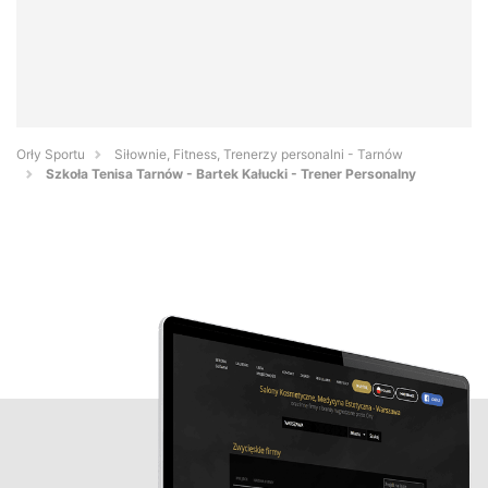
Orły Sportu
Siłownie, Fitness, Trenerzy personalni - Tarnów
Szkoła Tenisa Tarnów - Bartek Kałucki - Trener Personalny