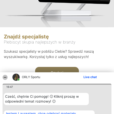
Znajdź specjalistę
Plebiscyt skupia najlepszych w branży
Szukasz specjalisty w pobliżu Ciebie? Sprawdź naszą
wyszukiwarkę. Korzystaj tylko z usług najlepszych!
Szukaj
ORŁY Sportu
Live chat
16:47
Cześć, chętnie Ci pomogę! 🙂 Kliknij proszę w
odpowiedni temat rozmowy! 🙂
Organizator plebiscytu
Plebiscyt
Kontakt
Jestem Laureatem, chcę odebrać materiały
Bright Side Solutions sp. z o.
Laureaci
Kontakt