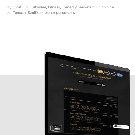
Orły Sportu
Siłownie, Fitness, Trenerzy personalni - Chojnice
Tomasz Szultka - trener personalny