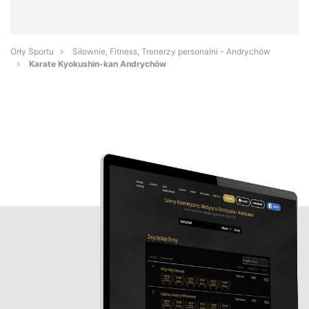
Orły Sportu
Siłownie, Fitness, Trenerzy personalni - Andrychów
Karate Kyokushin-kan Andrychów