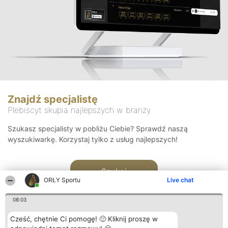
Znajdź specjalistę
Plebiscyt skupia najlepszych w branży
Szukasz specjalisty w pobliżu Ciebie? Sprawdź naszą
wyszukiwarkę. Korzystaj tylko z usług najlepszych!
Szukaj
ORŁY Sportu
Live chat
08:03
Cześć, chętnie Ci pomogę! 🙂 Kliknij proszę w