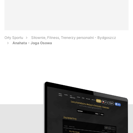
Orły Sportu
Siłownie, Fitness, Trenerzy personalni - Bydgoszcz
Anahata - Joga Osowa