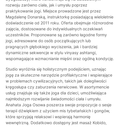
rozwoju zarówno ciała, jak i umysłu poprzez
praktykowanie jogi. Miejsce prowadzone jest przez
Magdalenę Donarską, instruktorkę posiadającą wieloletnie
doświadczenie od 2011 roku. Oferta obejmuje różnorodne
zajęcia, dostosowane do indywidualnych oczekiwań
uczestników. Proponowane są zarówno łagodne formy
jogi, adresowane do osób początkujących lub
pragnących głębokiego wyciszenia, jak i bardziej
dynamiczne sekwencje w stylu vinyasy ashtangi,
wspomagające wzmacnianie mięśni oraz ogólną kondycję.
Studio wyróżnia się holistycznym podejściem, uznając
jogę za skuteczne narzędzie profilaktyczne i wspierające
w problemach cywilizacyjnych, takich jak dolegliwości
kręgosłupa czy zaburzenia nerwicowe. W asortymencie
usług znajduje się także joga dla dzieci, umożliwiająca
najmłodszym rozwijanie świadomości ciała i umysłu.
Anahata Joga Osowa poszerza swoje propozycje o sesje
terapii dźwiękiem z użyciem mis tybetańskich i gongów,
które sprzyjają relaksowi i wspierają harmonię
wewnętrzną. Dodatkowo dostępny jest masaż Kobido,