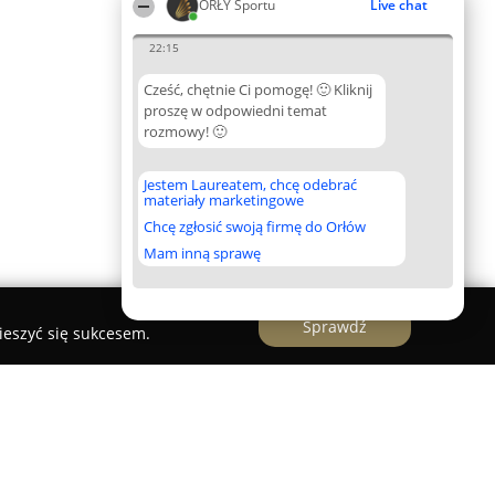
ORŁY Sportu
Live chat
22:15
Cześć, chętnie Ci pomogę! 🙂 Kliknij
proszę w odpowiedni temat
rozmowy! 🙂
Jestem Laureatem, chcę odebrać
materiały marketingowe
Chcę zgłosić swoją firmę do Orłów
Mam inną sprawę
Sprawdź
ieszyć się sukcesem.