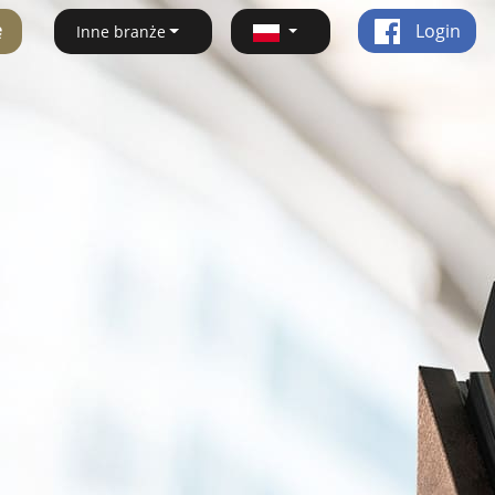
ę
Login
Inne branże