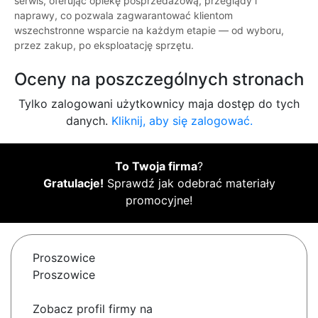
serwis, oferując opiekę posprzedażową, przeglądy i
naprawy, co pozwala zagwarantować klientom
wszechstronne wsparcie na każdym etapie — od wyboru,
przez zakup, po eksploatację sprzętu.
Oceny na poszczególnych stronach
Tylko zalogowani użytkownicy maja dostęp do tych
danych.
Kliknij, aby się zalogować.
To Twoja firma
?
Gratulacje!
Sprawdź jak odebrać materiały
promocyjne!
Proszowice
Proszowice
Zobacz profil firmy na