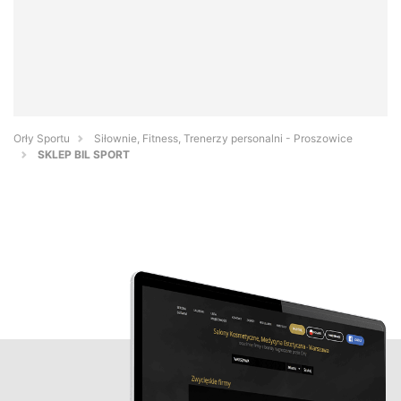
Orły Sportu
Siłownie, Fitness, Trenerzy personalni - Proszowice
SKLEP BIL SPORT