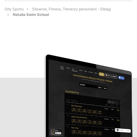
Orły Sportu
Siłownie, Fitness, Trenerzy personalni - Elbląg
Natalia Swim School