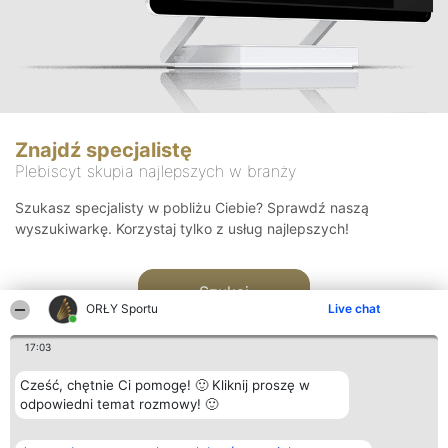
Znajdź specjalistę
Plebiscyt skupia najlepszych w branży
Szukasz specjalisty w pobliżu Ciebie? Sprawdź naszą
wyszukiwarkę. Korzystaj tylko z usług najlepszych!
Szukaj
ORŁY Sportu
Live chat
17:03
Cześć, chętnie Ci pomogę! 🙂 Kliknij proszę w
odpowiedni temat rozmowy! 🙂
Organizator plebiscytu
Plebiscyt
Kontakt