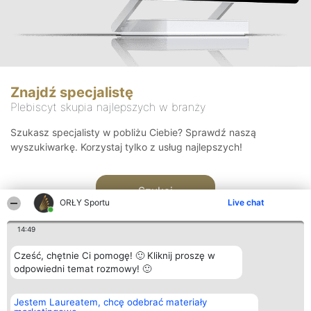
Znajdź specjalistę
Plebiscyt skupia najlepszych w branży
Szukasz specjalisty w pobliżu Ciebie? Sprawdź naszą
wyszukiwarkę. Korzystaj tylko z usług najlepszych!
Szukaj
ORŁY Sportu
Live chat
14:49
Cześć, chętnie Ci pomogę! 🙂 Kliknij proszę w
odpowiedni temat rozmowy! 🙂
Organizator plebiscytu
Plebiscyt
Kontakt
Jestem Laureatem, chcę odebrać materiały
Bright Side Solutions sp. z o.
Laureaci
Kontakt