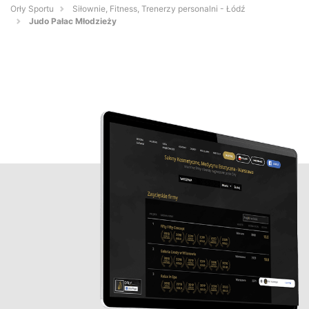
Orły Sportu
Siłownie, Fitness, Trenerzy personalni - Łódź
Judo Pałac Młodzieży