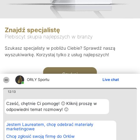
Znajdź specjalistę
Plebiscyt skupia najlepszych w branży
Szukasz specjalisty w pobliżu Ciebie? Sprawdź naszą
wyszukiwarkę. Korzystaj tylko z usług najlepszych!
Szukaj
ORŁY Sportu
Live chat
12:13
Cześć, chętnie Ci pomogę! 🙂 Kliknij proszę w
odpowiedni temat rozmowy! 🙂
Organizator plebiscytu
Plebiscyt
Kontakt
Jestem Laureatem, chcę odebrać materiały
Bright Side Solutions sp. z o.
Laureaci
Kontakt
marketingowe
o. sp. k.
Lista
ul. Ruska 22
wszystkich
Chcę zgłosić swoją firmę do Orłów
Wrocław 50-079
Laureatów