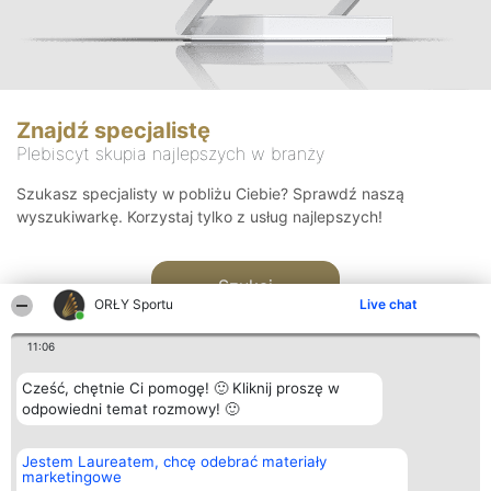
Znajdź specjalistę
Plebiscyt skupia najlepszych w branży
Szukasz specjalisty w pobliżu Ciebie? Sprawdź naszą
wyszukiwarkę. Korzystaj tylko z usług najlepszych!
Szukaj
ORŁY Sportu
Live chat
11:06
Cześć, chętnie Ci pomogę! 🙂 Kliknij proszę w
odpowiedni temat rozmowy! 🙂
Organizator plebiscytu
Plebiscyt
Kontakt
Jestem Laureatem, chcę odebrać materiały
Bright Side Solutions sp. z o.
Laureaci
Kontakt
marketingowe
o. sp. k.
Lista