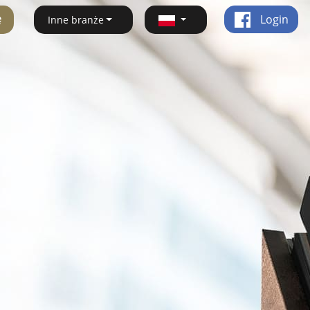
ę
Login
Inne branże