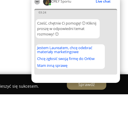
ORŁY Sportu
Live chat
03:24
Cześć, chętnie Ci pomogę! 🙂 Kliknij
proszę w odpowiedni temat
rozmowy! 🙂
Jestem Laureatem, chcę odebrać
materiały marketingowe
Chcę zgłosić swoją firmę do Orłów
Mam inną sprawę
Sprawdź
ieszyć się sukcesem.