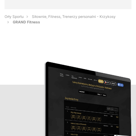
Orły Sportu
Siłownie, Fitness, Trenerzy personalni - Krzykosy
GRAND Fitness