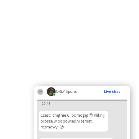
ORŁY Sportu
Live chat
20:48
Cześć, chętnie Ci pomogę! 🙂 Kliknij
proszę w odpowiedni temat
rozmowy! 🙂