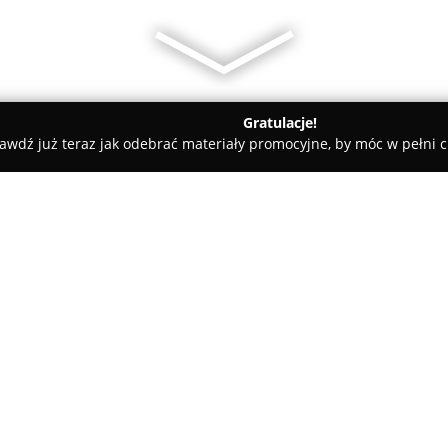
Gratulacje!
awdź już teraz jak odebrać materiały promocyjne, by móc w pełni c
ni - Kraków
Trening zdrowotny - Paulina Jopek
O firmie:
Trening zdrowotny Paulina Jo
koncentruje się na indywidual
ciała i szeroko pojęte zdrowie. 
oferuje dopasowane do potrzeb
Pokaż więcej >>
część oferty stanowi autorski 