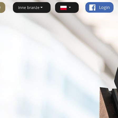
ę
Login
Inne branże