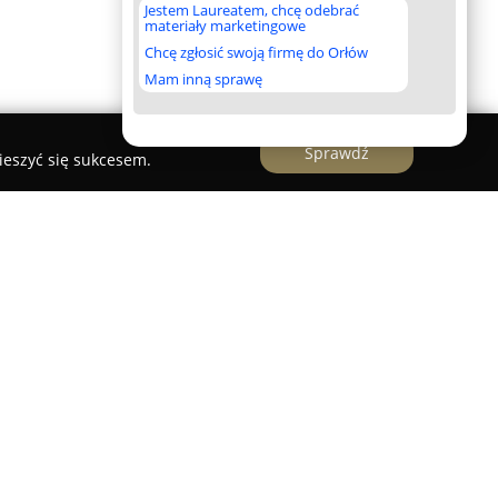
Jestem Laureatem, chcę odebrać
materiały marketingowe
Chcę zgłosić swoją firmę do Orłów
Mam inną sprawę
Sprawdź
ieszyć się sukcesem.
pek
to studio działające w Krakowie, które
nych zajęciach wspierających sprawność, postawę
Mieści się przy ulicy Tadeusza Rejtana 5/1 i
 oraz możliwości uczestników treningi. Kluczową
program Trening Zdrowotny, integrujący różne