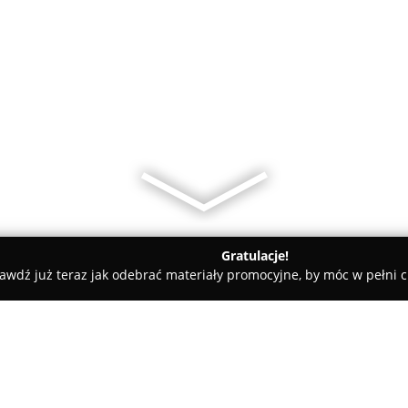
Gratulacje!
awdź już teraz jak odebrać materiały promocyjne, by móc w pełni c
lni - Gdańsk
Pływalnia Osowa