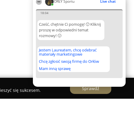
ORŁY Sportu
Live chat
18:04
Cześć, chętnie Ci pomogę! 🙂 Kliknij
proszę w odpowiedni temat
rozmowy! 🙂
Jestem Laureatem, chcę odebrać
materiały marketingowe
Chcę zgłosić swoją firmę do Orłów
Mam inną sprawę
Sprawdź
ieszyć się sukcesem.