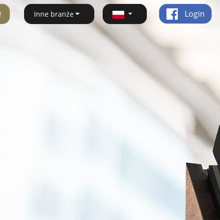
ę
Login
Inne branże