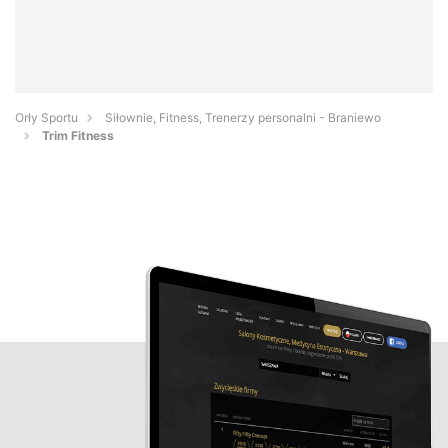
Orły Sportu
Siłownie, Fitness, Trenerzy personalni - Braniewo
Trim Fitness