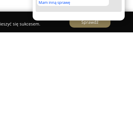
Mam inną sprawę
Sprawdź
ieszyć się sukcesem.
y w Jastrzębiu-Zdroju to uznane centrum
eruje swoją ofertę do osób dążących do poprawy
cia. W obiekcie znajduje się zaawansowana
esny sprzęt do treningu cardio, różnego rodzaju
ieloną strefę wolnych ciężarów.
lubie jest rozbudowany i obejmuje różne formy
 Pilates, Joga czy Tabata, co pozwala na wybór