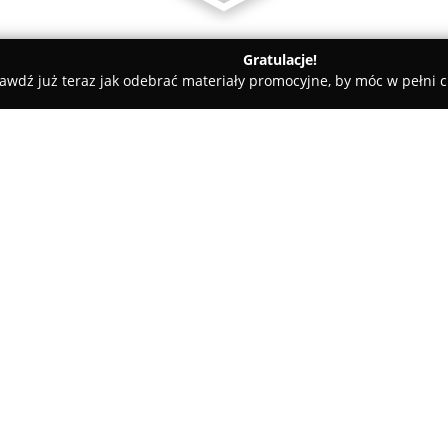
Gratulacje!
awdź już teraz jak odebrać materiały promocyjne, by móc w pełni c
i - Jastrzębie-Zdrój
Fitness Club Zahir
O firmie:
Fitness Club Zahir
zlokalizowan
aktywności fizycznej, które ki
kondycji i ogólnego samopoczu
siłownia, wyposażona w nowocz
Pokaż więcej >>
maszyny izotoniczne oraz wydz
Harmonogram zajęć fitness w k
aktywności, takie jak TBC, ABT,