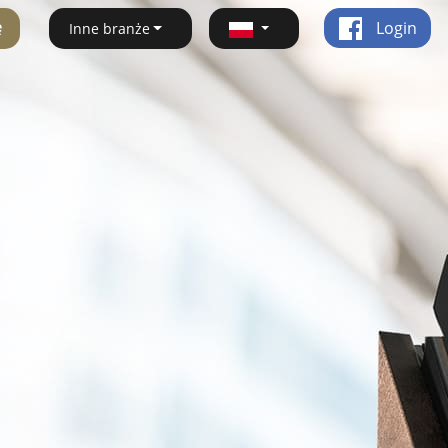
ę
Login
Inne branże