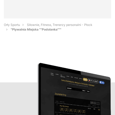
Orły Sportu
Siłownie, Fitness, Trenerzy personalni - Płock
"Plywalnia Miejska ""Podolanka"""