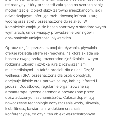
rekreacyjny, który przeszedł zakrojoną na szeroką skalę
modernizację. Obiekt służy zarówno mieszkańcom, jak i
odwiedzającym, oferując rozbudowaną infrastrukturę
wodną oraz strefy przeznaczone do relaksu. W
kompleksie znajduje się basen sportowy o standardowych
wymiarach, umożliwiający prowadzenie treningów i
doskonalenie umiejętności pływackich.
Oprócz części przeznaczonej do pływania, pływalnia
oferuje rozległą strefę rekreacyjną, na którą składa się
basen z rwącą rzeką, różnorodne zjeżdżalnie - w tym
rodzinna „Słonik” i szybka rura z rozwiązaniami
multimedialnymi - a także brodzik dla dzieci. Część
wellness i SPA, przeznaczona dla osób dorosłych,
obejmuje fińskie oraz parowe sauny, kabinę infrared i
jacuzzi. Dodatkowo, regularnie organizowane są
aromaterapeutyczne ceremonie prowadzone przez
doświadczonych saunamistrzów. Całości dopełniają
nowoczesne technologie oczyszczania wody, siłownia,
klub fitness, kawiarnia z widokiem oraz sala
konferencyjna, co czyni ten obiekt wszechstronnym