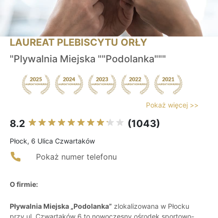
LAUREAT PLEBISCYTU ORŁY
"Plywalnia Miejska ""Podolanka"""
Pokaż więcej >>
8.2
(1043)
Płock, 6 Ulica Czwartaków
Pokaż numer telefonu
O firmie:
Pływalnia Miejska „Podolanka”
zlokalizowana w Płocku
przy ul. Czwartaków 6 to nowoczesny ośrodek sportowo-