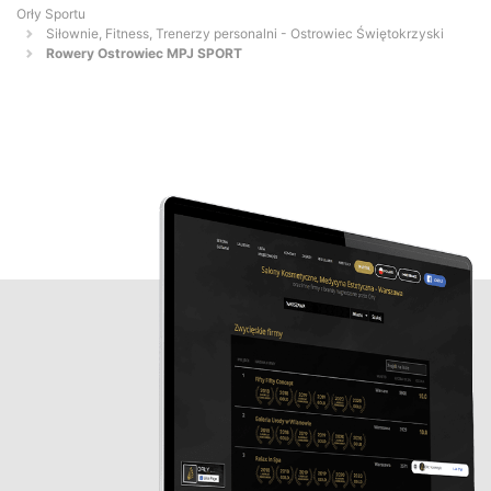
Orły Sportu
Siłownie, Fitness, Trenerzy personalni - Ostrowiec Świętokrzyski
Rowery Ostrowiec MPJ SPORT