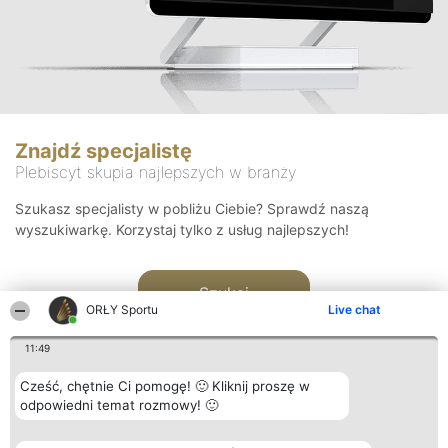
Znajdź specjalistę
Plebiscyt skupia najlepszych w branży
Szukasz specjalisty w pobliżu Ciebie? Sprawdź naszą
wyszukiwarkę. Korzystaj tylko z usług najlepszych!
Szukaj
ORŁY Sportu
Live chat
11:49
Cześć, chętnie Ci pomogę! 🙂 Kliknij proszę w
odpowiedni temat rozmowy! 🙂
Organizator plebiscytu
Plebiscyt
Kontakt