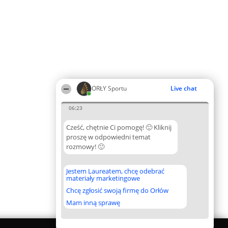
ORŁY Sportu
Live chat
06:23
Cześć, chętnie Ci pomogę! 🙂 Kliknij
proszę w odpowiedni temat
rozmowy! 🙂
Jestem Laureatem, chcę odebrać
materiały marketingowe
Chcę zgłosić swoją firmę do Orłów
Mam inną sprawę