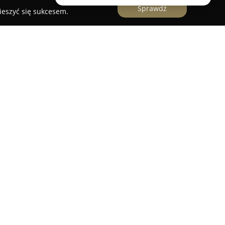
Sprawdź
ieszyć się sukcesem.
shi-Do Bydgoszcz
wyróżnia się ponad 32-letnią
m profesjonalizmu w dziedzinie karate Shotokan.
ytułowanego klubu w regionie kujawsko-
zech najlepszych w kraju. Członkowie klubu
w najważniejszych zawodach o zasięgu
jowym, co potwierdza zaawansowany poziom
b stawia wszechstronny rozwój swoich członków,
teru, budowanie odwagi oraz kształtowanie
arate. Klub organizuje corocznie międzynarodowy