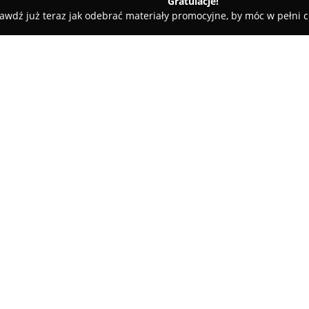
Gratulacje!
awdź już teraz jak odebrać materiały promocyjne, by móc w pełni c
ni - Bydgoszcz
Klub Karate Shotokan/wkf Bushi-Do Bydgoszcz
 Bydgoszcz
O firmie:
Klub Karate Shotokan/wkf Bu
tradycją oraz wysokim poziome
Uzyskuje status najbardziej ut
pomorskim i należy do grona tr
Pokaż więcej >>
regularnie zdobywają medale 
światowym, europejskim i kra
procesu szkoleniowego.
Za główny cel działalności klu
obejmując wzmacnianie charak
dyscypliny poprzez praktykę k