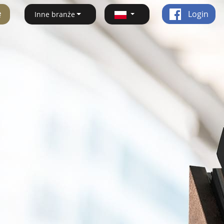
ę
Login
Inne branże