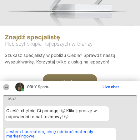
Znajdź specjalistę
Plebiscyt skupia najlepszych w branży
Szukasz specjalisty w pobliżu Ciebie? Sprawdź naszą
wyszukiwarkę. Korzystaj tylko z usług najlepszych!
Szukaj
ORŁY Sportu
Live chat
05:43
Cześć, chętnie Ci pomogę! 🙂 Kliknij proszę w
odpowiedni temat rozmowy! 🙂
Organizator plebiscytu
Plebiscyt
Kontakt
Jestem Laureatem, chcę odebrać materiały
Bright Side Solutions sp. z o.
Laureaci
Kontakt
marketingowe
o. sp. k.
Lista