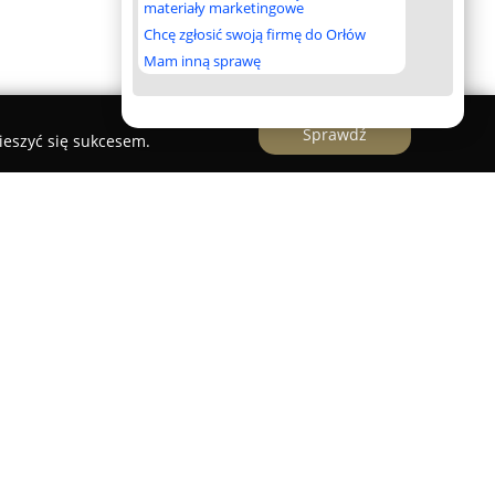
materiały marketingowe
Chcę zgłosić swoją firmę do Orłów
Mam inną sprawę
Sprawdź
ieszyć się sukcesem.
s
a założona z myślą o osobach pasjonujących się
ają pierwsze kroki w tej dyscyplinie sportu na
zuje profesjonalny program nauczania,
o różnorodnych poziomów zaawansowania, co
ysfakcji i rozwoju umiejętności. Dla
e opierają się na programach "Tenis 10" oraz