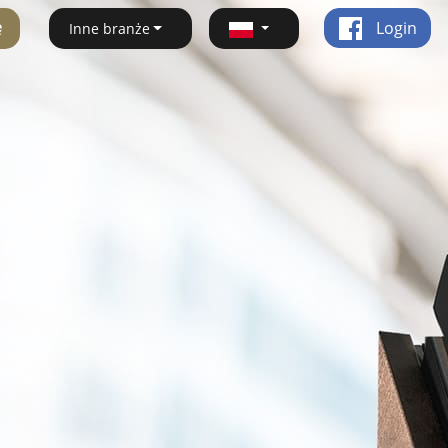
ę
Login
Inne branże