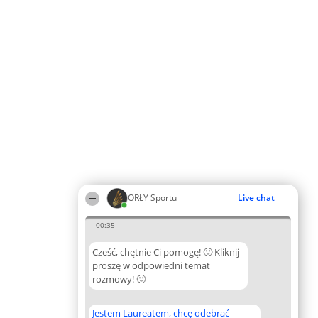
ORŁY Sportu
Live chat
00:35
Cześć, chętnie Ci pomogę! 🙂 Kliknij
proszę w odpowiedni temat
rozmowy! 🙂
Jestem Laureatem, chcę odebrać