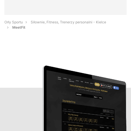
Orły Sportu
Siłownie, Fitness, Trenerzy personalni - Kielce
MeetFit