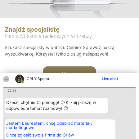
Znajdź specjalistę
Plebiscyt skupia najlepszych w branży
Szukasz specjalisty w pobliżu Ciebie? Sprawdź naszą
wyszukiwarkę. Korzystaj tylko z usług najlepszych!
Szukaj
ORŁY Sportu
Live chat
23:32
Cześć, chętnie Ci pomogę! 🙂 Kliknij proszę w
odpowiedni temat rozmowy! 🙂
Organizator plebiscytu
Plebiscyt
Kontakt
Jestem Laureatem, chcę odebrać materiały
Bright Side Solutions sp. z o.
Laureaci
Kontakt
marketingowe
o. sp. k.
Lista
ul. Ruska 22
wszystkich
Chcę zgłosić swoją firmę do Orłów
Wrocław 50-079
Laureatów