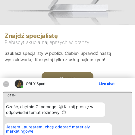
Znajdź specjalistę
Plebiscyt skupia najlepszych w branży
Szukasz specjalisty w pobliżu Ciebie? Sprawdź naszą
wyszukiwarkę. Korzystaj tylko z usług najlepszych!
Szukaj
ORŁY Sportu
Live chat
04:04
Cześć, chętnie Ci pomogę! 🙂 Kliknij proszę w
odpowiedni temat rozmowy! 🙂
Organizator plebiscytu
Plebiscyt
Kontakt
Jestem Laureatem, chcę odebrać materiały
Bright Side Solutions sp. z o.
Laureaci
Kontakt
marketingowe
o. sp. k.
Lista