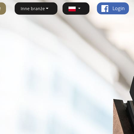
ę
Login
Inne branże