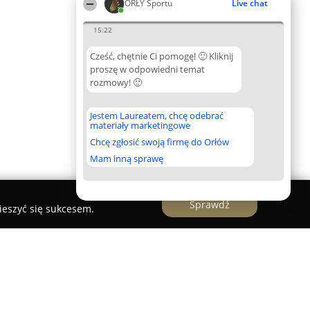
ORŁY Sportu
Live chat
15:22
Cześć, chętnie Ci pomogę! 🙂 Kliknij
proszę w odpowiedni temat
rozmowy! 🙂
Jestem Laureatem, chcę odebrać
materiały marketingowe
Chcę zgłosić swoją firmę do Orłów
Mam inną sprawę
Sprawdź
ieszyć się sukcesem.