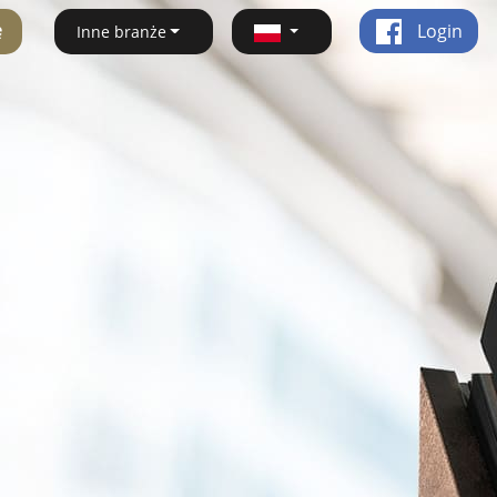
ę
Login
Inne branże