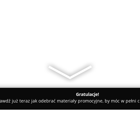
Gratulacje!
awdź już teraz jak odebrać materiały promocyjne, by móc w pełni c
ni - Konstancin-Jeziorna
Karate Combat Józefosław