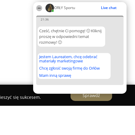
ORŁY Sportu
Live chat
21:36
Cześć, chętnie Ci pomogę! 🙂 Kliknij
proszę w odpowiedni temat
rozmowy! 🙂
Jestem Laureatem, chcę odebrać
materiały marketingowe
Chcę zgłosić swoją firmę do Orłów
Mam inną sprawę
Sprawdź
ieszyć się sukcesem.