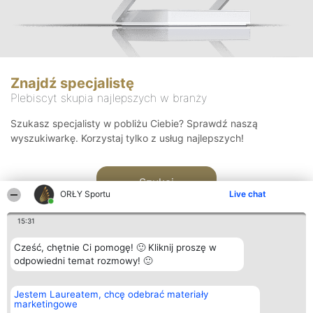
Znajdź specjalistę
Plebiscyt skupia najlepszych w branży
Szukasz specjalisty w pobliżu Ciebie? Sprawdź naszą
wyszukiwarkę. Korzystaj tylko z usług najlepszych!
Szukaj
ORŁY Sportu
Live chat
15:31
Cześć, chętnie Ci pomogę! 🙂 Kliknij proszę w
odpowiedni temat rozmowy! 🙂
Organizator plebiscytu
Plebiscyt
Kontakt
Jestem Laureatem, chcę odebrać materiały
Bright Side Solutions sp. z o.
Laureaci
Kontakt
marketingowe
o. sp. k.
Lista