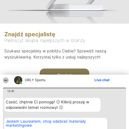
Znajdź specjalistę
Plebiscyt skupia najlepszych w branży
Szukasz specjalisty w pobliżu Ciebie? Sprawdź naszą
wyszukiwarkę. Korzystaj tylko z usług najlepszych!
Szukaj
ORŁY Sportu
Live chat
12:41
Cześć, chętnie Ci pomogę! 🙂 Kliknij proszę w
odpowiedni temat rozmowy! 🙂
Organizator plebiscytu
Plebiscyt
Kontakt
Jestem Laureatem, chcę odebrać materiały
Bright Side Solutions sp. z o.
Laureaci
Kontakt
marketingowe
o. sp. k.
Lista