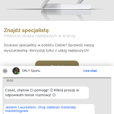
Znajdź specjalistę
Plebiscyt skupia najlepszych w branży
Szukasz specjalisty w pobliżu Ciebie? Sprawdź naszą
wyszukiwarkę. Korzystaj tylko z usług najlepszych!
Szukaj
ORŁY Sportu
Live chat
20:52
Cześć, chętnie Ci pomogę! 🙂 Kliknij proszę w
odpowiedni temat rozmowy! 🙂
Organizator plebiscytu
Plebiscyt
Kontakt
Jestem Laureatem, chcę odebrać materiały
Bright Side Solutions sp. z o.
Laureaci
Kontakt
marketingowe
o. sp. k.
Lista