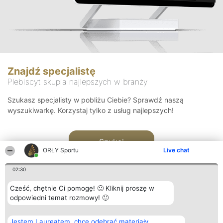
Znajdź specjalistę
Plebiscyt skupia najlepszych w branży
Szukasz specjalisty w pobliżu Ciebie? Sprawdź naszą
wyszukiwarkę. Korzystaj tylko z usług najlepszych!
Szukaj
ORŁY Sportu
Live chat
02:30
Cześć, chętnie Ci pomogę! 🙂 Kliknij proszę w
odpowiedni temat rozmowy! 🙂
Organizator plebiscytu
Plebiscyt
Kontakt
Jestem Laureatem, chcę odebrać materiały
Bright Side Solutions sp. z o.
Laureaci
Kontakt