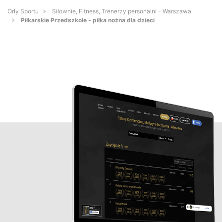
Orły Sportu
Siłownie, Fitness, Trenerzy personalni - Warszawa
Piłkarskie Przedszkole - piłka nożna dla dzieci