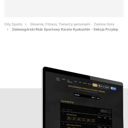
Orły Sportu
Siłownie, Fitness, Trenerzy personalni - Zielona Góra
Zielonogórski Klub Sportowy Karate Kyokushin - Sekcja Przylep