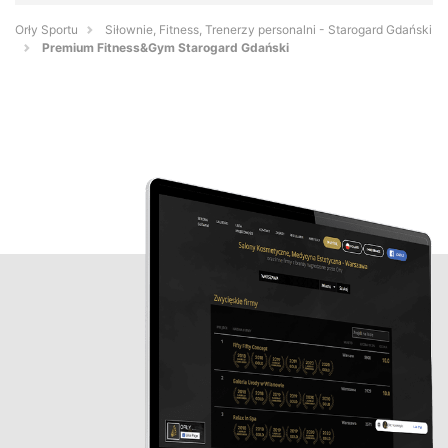
Orły Sportu
Siłownie, Fitness, Trenerzy personalni - Starogard Gdański
Premium Fitness&Gym Starogard Gdański