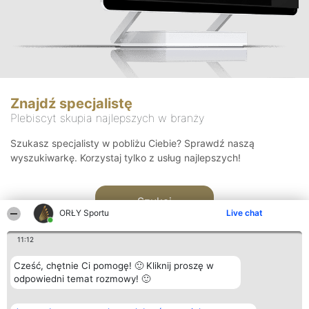
Znajdź specjalistę
Plebiscyt skupia najlepszych w branży
Szukasz specjalisty w pobliżu Ciebie? Sprawdź naszą
wyszukiwarkę. Korzystaj tylko z usług najlepszych!
Szukaj
ORŁY Sportu
Live chat
11:12
Cześć, chętnie Ci pomogę! 🙂 Kliknij proszę w
odpowiedni temat rozmowy! 🙂
Organizator plebiscytu
Plebiscyt
Kontakt