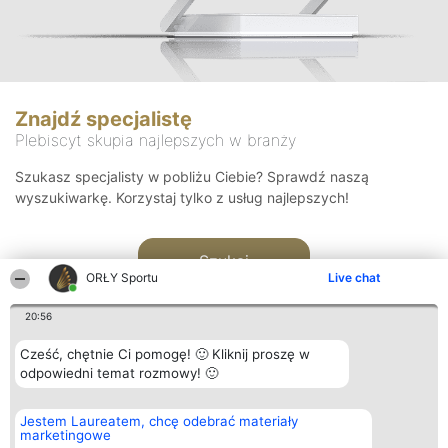
Znajdź specjalistę
Plebiscyt skupia najlepszych w branży
Szukasz specjalisty w pobliżu Ciebie? Sprawdź naszą
wyszukiwarkę. Korzystaj tylko z usług najlepszych!
Szukaj
ORŁY Sportu
Live chat
20:56
Cześć, chętnie Ci pomogę! 🙂 Kliknij proszę w
odpowiedni temat rozmowy! 🙂
Organizator plebiscytu
Plebiscyt
Kontakt
Jestem Laureatem, chcę odebrać materiały
Bright Side Solutions sp. z o.
Laureaci
Kontakt
marketingowe
o. sp. k.
Lista