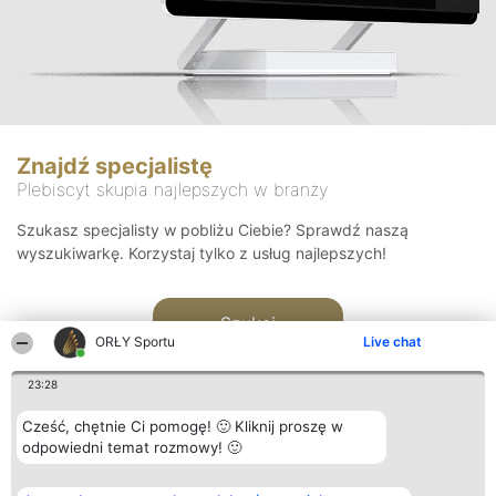
Znajdź specjalistę
Plebiscyt skupia najlepszych w branży
Szukasz specjalisty w pobliżu Ciebie? Sprawdź naszą
wyszukiwarkę. Korzystaj tylko z usług najlepszych!
Szukaj
ORŁY Sportu
Live chat
23:28
Cześć, chętnie Ci pomogę! 🙂 Kliknij proszę w
odpowiedni temat rozmowy! 🙂
Organizator plebiscytu
Plebiscyt
Kontakt