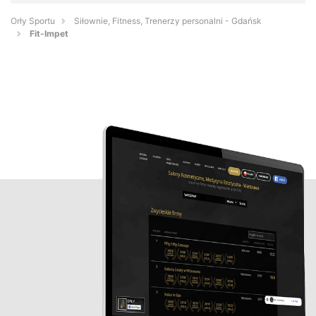
Orły Sportu
Siłownie, Fitness, Trenerzy personalni - Gdańsk
Fit-Impet