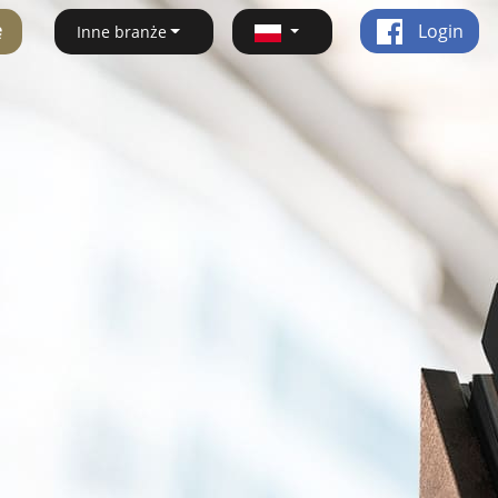
ę
Login
Inne branże