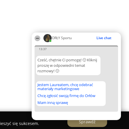
ORŁY Sportu
Live chat
13:37
Cześć, chętnie Ci pomogę! 🙂 Kliknij
proszę w odpowiedni temat
rozmowy! 🙂
Jestem Laureatem, chcę odebrać
materiały marketingowe
Chcę zgłosić swoją firmę do Orłów
Mam inną sprawę
Sprawdź
ieszyć się sukcesem.