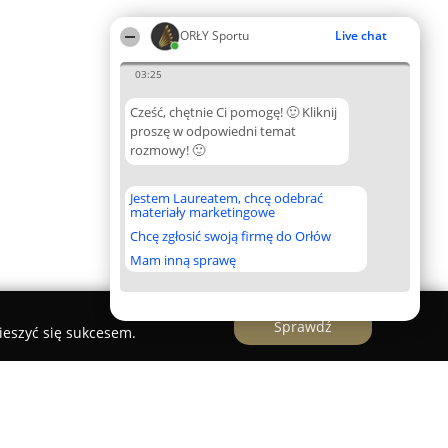
ORŁY Sportu
Live chat
03:25
Cześć, chętnie Ci pomogę! 🙂 Kliknij
proszę w odpowiedni temat
rozmowy! 🙂
Jestem Laureatem, chcę odebrać
materiały marketingowe
Chcę zgłosić swoją firmę do Orłów
Mam inną sprawę
Sprawdź
ieszyć się sukcesem.