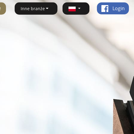
ę
Login
Inne branże