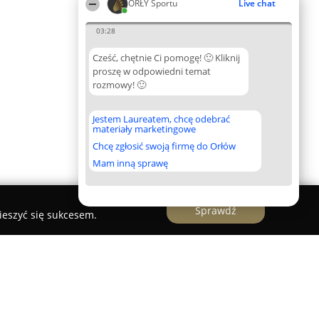
ORŁY Sportu
Live chat
03:28
Cześć, chętnie Ci pomogę! 🙂 Kliknij
proszę w odpowiedni temat
rozmowy! 🙂
Jestem Laureatem, chcę odebrać
materiały marketingowe
Chcę zgłosić swoją firmę do Orłów
Mam inną sprawę
Sprawdź
ieszyć się sukcesem.
j