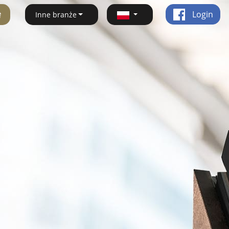
ę
Login
Inne branże