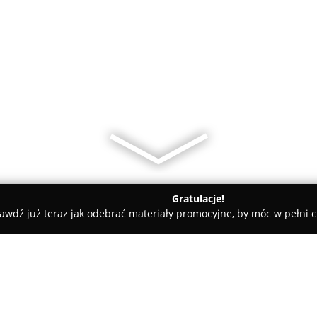
Gratulacje!
awdź już teraz jak odebrać materiały promocyjne, by móc w pełni c
ni - Krynica-Zdrój
Sklepy Sportowe Sport Station Krynica-Zdró